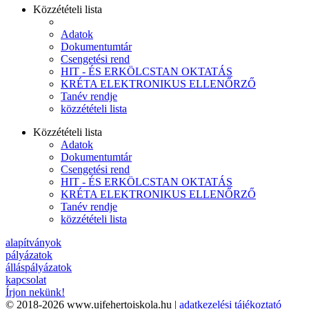
Közzétételi lista
Adatok
Dokumentumtár
Csengetési rend
HIT - ÉS ERKÖLCSTAN OKTATÁS
KRÉTA ELEKTRONIKUS ELLENŐRZŐ
Tanév rendje
közzétételi lista
Közzétételi lista
Adatok
Dokumentumtár
Csengetési rend
HIT - ÉS ERKÖLCSTAN OKTATÁS
KRÉTA ELEKTRONIKUS ELLENŐRZŐ
Tanév rendje
közzétételi lista
alapítványok
pályázatok
álláspályázatok
kapcsolat
Írjon nekünk!
© 2018-2026 www.ujfehertoiskola.hu |
adatkezelési tájékoztató