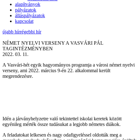
alapítványok
pályázatok
álláspályázatok
kapcsolat
újabb hír
régebbi hír
NÉMET NYELVI VERSENY A VASVÁRI PÁL
TAGINTÉZMÉNYBEN
2022. 03. 11.
A Vasvári-hét egyik hagyományos programja a városi német nyelvi
verseny, ami 2022. március 9-én 22. alkalommal került
megrendezésre.
Idén a járványhelyzetre való tekintettel iskolai keretek között
egyénileg mérték össze tudásukat a legjobb németes diákok.
A feladatokat lelkesen és nagy odafigyeléssel oldották meg a