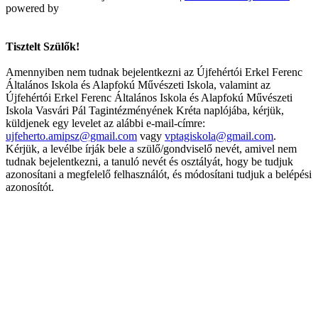
powered by
Tisztelt Szülők!
Amennyiben nem tudnak bejelentkezni az Újfehértói Erkel Ferenc
Általános Iskola és Alapfokú Művészeti Iskola, valamint az
Újfehértói Erkel Ferenc Általános Iskola és Alapfokú Művészeti
Iskola Vasvári Pál Tagintézményének Kréta naplójába, kérjük,
küldjenek egy levelet az alábbi e-mail-címre:
ujfeherto.amipsz@gmail.com
vagy
vptagiskola@gmail.com
.
Kérjük, a levélbe írják bele a szülő/gondviselő nevét, amivel nem
tudnak bejelentkezni, a tanuló nevét és osztályát, hogy be tudjuk
azonosítani a megfelelő felhasználót, és módosítani tudjuk a belépési
azonosítót.