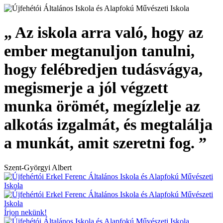
„ Az iskola arra való, hogy az
ember megtanuljon tanulni,
hogy felébredjen tudásvágya,
megismerje a jól végzett
munka örömét, megízlelje az
alkotás izgalmát, és megtalálja
a munkát, amit szeretni fog. ”
Szent-Györgyi Albert
Írjon nekünk!