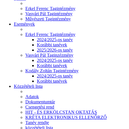
Erkel Ferenc Tagintézmény
Vasvári Pál Tagintézmény
Művészeti Tagintézmény
Események
Erkel Ferenc Tagintézmény
2024/2025-os tanév
Korábbi tanévek
2025/2026-os tanév
Vasvári Pál Taginzézmény
2024/2025-os tanév
Korábbi tanévek
Kodály Zoltán Tagintézmény
2024/2025-os tanév
Korábbi tanévek
Közzétételi lista
Adatok
Dokumentumtár
Csengetési rend
HIT - ÉS ERKÖLCSTAN OKTATÁS
KRÉTA ELEKTRONIKUS ELLENŐRZŐ
Tanév rendje
közzétételi lista