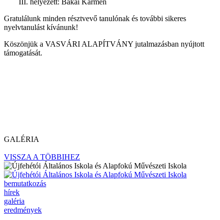
III. helyezett: Bakai Kármen
Gratulálunk minden résztvevő tanulónak és további sikeres
nyelvtanulást kívánunk!
Köszönjük a VASVÁRI ALAPÍTVÁNY jutalmazásban nyújtott
támogatását.
GALÉRIA
VISSZA A TÖBBIHEZ
bemutatkozás
hírek
galéria
eredmények