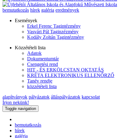
bemutatkozás
hírek
galéria
eredmények
Események
Erkel Ferenc Tagintézmény
Vasvári Pál Taginzézmény
Kodály Zoltán Tagintézmény
Közzétételi lista
Adatok
Dokumentumtár
Csengetési rend
HIT - ÉS ERKÖLCSTAN OKTATÁS
KRÉTA ELEKTRONIKUS ELLENŐRZŐ
Tanév rendje
közzétételi lista
alapítványok
pályázatok
álláspályázatok
kapcsolat
Írjon nekünk!
Toggle navigation
bemutatkozás
hírek
galéria