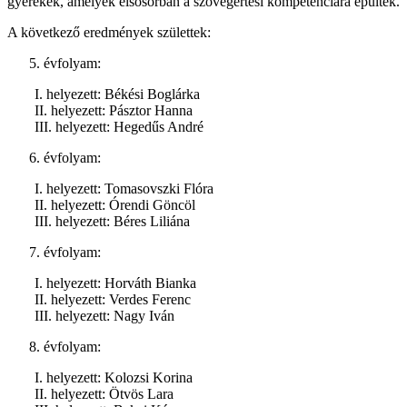
gyerekek, amelyek elsősorban a szövegértési kompetenciára épültek.
A következő eredmények születtek:
évfolyam:
I. helyezett: Békési Boglárka
II. helyezett: Pásztor Hanna
III. helyezett: Hegedűs André
évfolyam:
I. helyezett: Tomasovszki Flóra
II. helyezett: Órendi Göncöl
III. helyezett: Béres Liliána
évfolyam:
I. helyezett: Horváth Bianka
II. helyezett: Verdes Ferenc
III. helyezett: Nagy Iván
évfolyam:
I. helyezett: Kolozsi Korina
II. helyezett: Ötvös Lara