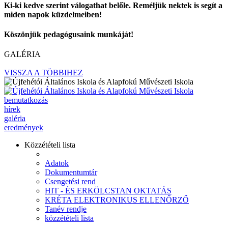
Ki-ki kedve szerint válogathat belőle. Reméljük nektek is segít a
miden napok küzdelmeiben!
Köszönjük pedagógusaink munkáját!
GALÉRIA
VISSZA A TÖBBIHEZ
bemutatkozás
hírek
galéria
eredmények
Közzétételi lista
Adatok
Dokumentumtár
Csengetési rend
HIT - ÉS ERKÖLCSTAN OKTATÁS
KRÉTA ELEKTRONIKUS ELLENŐRZŐ
Tanév rendje
közzétételi lista