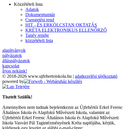
Közzétételi lista
Adatok
Dokumentumtár
Csengetési rend
HIT - ÉS ERKÖLCSTAN OKTATÁS
KRÉTA ELEKTRONIKUS ELLENŐRZŐ
Tanév rendje
közzétételi lista
alapítványok
pályázatok
álláspályázatok
kapcsolat
Írjon nekünk!
© 2018-2026 www.ujfehertoiskola.hu |
adatkezelési tájékoztató
powered by
Tisztelt Szülők!
Amennyiben nem tudnak bejelentkezni az Újfehértói Erkel Ferenc
Általános Iskola és Alapfokú Művészeti Iskola, valamint az
Újfehértói Erkel Ferenc Általános Iskola és Alapfokú Művészeti
Iskola Vasvári Pál Tagintézményének Kréta naplójába, kérjük,
küldjenek egy levelet az alábbi e-mail-címre: