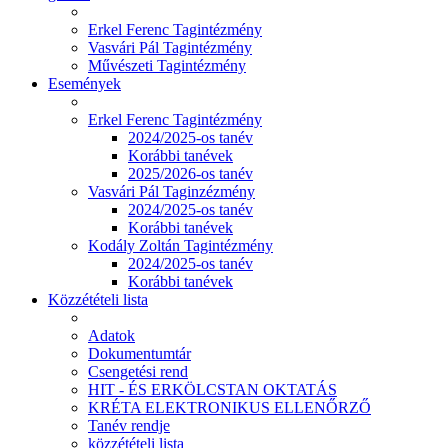
Erkel Ferenc Tagintézmény
Vasvári Pál Tagintézmény
Művészeti Tagintézmény
Események
Erkel Ferenc Tagintézmény
2024/2025-os tanév
Korábbi tanévek
2025/2026-os tanév
Vasvári Pál Taginzézmény
2024/2025-os tanév
Korábbi tanévek
Kodály Zoltán Tagintézmény
2024/2025-os tanév
Korábbi tanévek
Közzétételi lista
Adatok
Dokumentumtár
Csengetési rend
HIT - ÉS ERKÖLCSTAN OKTATÁS
KRÉTA ELEKTRONIKUS ELLENŐRZŐ
Tanév rendje
közzétételi lista