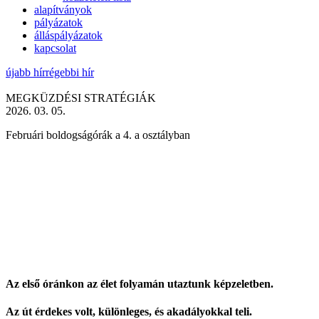
alapítványok
pályázatok
álláspályázatok
kapcsolat
újabb hír
régebbi hír
MEGKÜZDÉSI STRATÉGIÁK
2026. 03. 05.
Februári boldogságórák a 4. a osztályban
Az első óránkon az élet folyamán utaztunk képzeletben.
Az út érdekes volt, különleges, és akadályokkal teli.