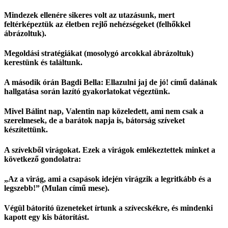
Mindezek ellenére sikeres volt az utazásunk, mert
feltérképeztük az életben rejlő nehézségeket (felhőkkel
ábrázoltuk).
Megoldási stratégiákat (mosolygó arcokkal ábrázoltuk)
kerestünk és találtunk.
A második órán Bagdi Bella: Ellazulni jaj de jó! című dalának
hallgatása során lazító gyakorlatokat végeztünk.
Mivel Bálint nap, Valentin nap közeledett, ami nem csak a
szerelmesek, de a barátok napja is, bátorság szíveket
készítettünk.
A szívekből virágokat. Ezek a virágok emlékeztettek minket a
következő gondolatra:
„Az a virág, ami a csapások idején virágzik a legritkább és a
legszebb!” (Mulan című mese).
Végül bátorító üzeneteket írtunk a szívecskékre, és mindenki
kapott egy kis bátorítást.