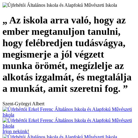
„ Az iskola arra való, hogy az
ember megtanuljon tanulni,
hogy felébredjen tudásvágya,
megismerje a jól végzett
munka örömét, megízlelje az
alkotás izgalmát, és megtalálja
a munkát, amit szeretni fog. ”
Szent-Györgyi Albert
Írjon nekünk!