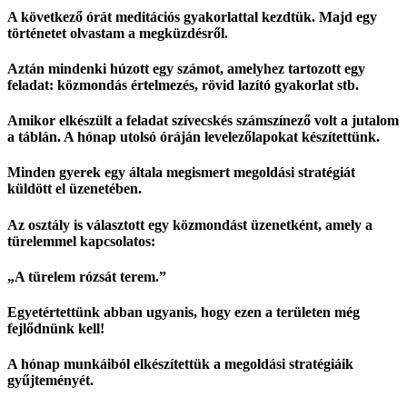
A következő órát meditációs gyakorlattal kezdtük. Majd egy
történetet olvastam a megküzdésről.
Aztán mindenki húzott egy számot, amelyhez tartozott egy
feladat: közmondás értelmezés, rövid lazító gyakorlat stb.
Amikor elkészült a feladat szívecskés számszínező volt a jutalom
a táblán. A hónap utolsó óráján levelezőlapokat készítettünk.
Minden gyerek egy általa megismert megoldási stratégiát
küldött el üzenetében.
Az osztály is választott egy közmondást üzenetként, amely a
türelemmel kapcsolatos:
„A türelem rózsát terem.”
Egyetértettünk abban ugyanis, hogy ezen a területen még
fejlődnünk kell!
A hónap munkáiból elkészítettük a megoldási stratégiáik
gyűjteményét.